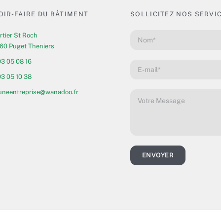
OIR-FAIRE DU BÂTIMENT
SOLLICITEZ NOS SERVI
rtier St Roch
60 Puget Theniers
93 05 08 16
93 05 10 38
euneentreprise@wanadoo.fr
ENVOYER