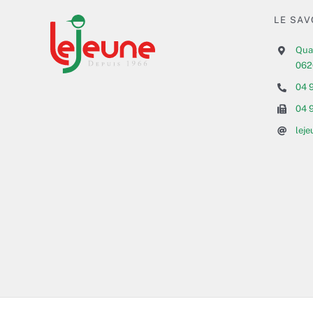
LE SAV
Qua
062
04 
04 
lej