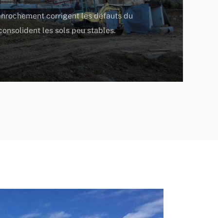
enrochement corrigent les défauts du
 consolident les sols peu stables.