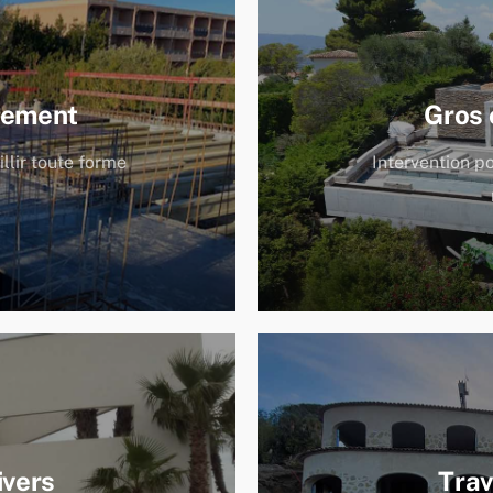
sement
Gros 
llir toute forme
Intervention p
ivers
Tra